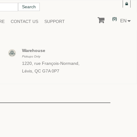
Search
(0)
EN
RE
CONTACT US
SUPPORT
Warehouse
Pickups Only
1220, rue François-Normand,
Lévis, QC G7A 0P7