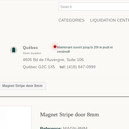
CATEGORIES
LIQUIDATION CENT
Québec
Maintenant ouvert jusqu'à 20h le jeudi et
vendredi!
Store location
4605 Bd de l'Auvergne, Suite 106
Québec G2C 1X5
tel:
(418) 847-0999
Magnet Stripe door 8mm
Magnet Stripe door 8mm
Reference:
MAGN-8MM