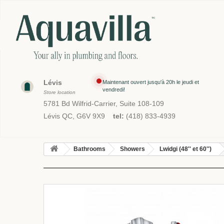
Lévis
Maintenant ouvert jusqu'à 20h le jeudi et
vendredi!
Store location
5781 Bd Wilfrid-Carrier, Suite 108-109
Lévis QC, G6V 9X9
tel:
(418) 833-4939
Bathrooms
Showers
Lwidgi (48'' et 60'')