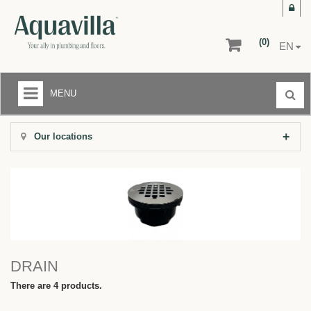
(0)
EN
MENU
LIQUIDATION CENTER
Our locations
+
BATHROOMS
+
KITCHENS
+
FLOORS AND WALLS
AFTER-SALE SERVICE
DRAIN
RETURNS
There are 4 products.