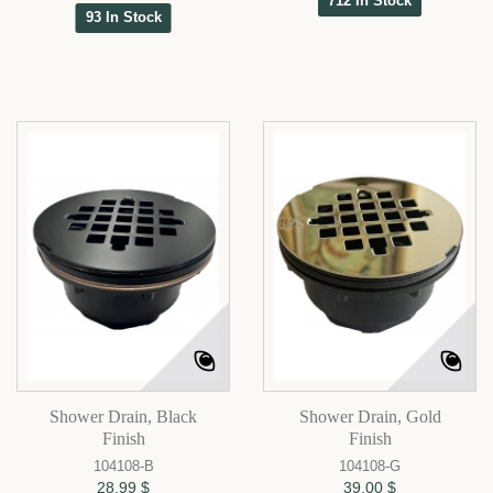
712 In Stock
93 In Stock
Shower Drain, Black
Shower Drain, Gold
Finish
Finish
104108-B
104108-G
28,99 $
39,00 $