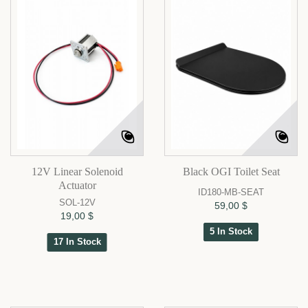
12V Linear Solenoid
Black OGI Toilet Seat
Actuator
ID180-MB-SEAT
SOL-12V
59,00 $
19,00 $
5 In Stock
17 In Stock