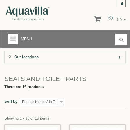
(0)
EN
MENU
LIQUIDATION CENTER
Our locations
+
BATHROOMS
+
KITCHENS
SEATS AND TOILET PARTS
+
There are 15 products.
FLOORS AND WALLS
AFTER-SALE SERVICE
Sort by
Product Name: A to Z
RETURNS
Showing 1 - 15 of 15 items